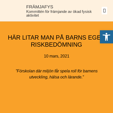
FRÄMJAFYS
Om kommi
Möten, podd och blogg
Främjande pågår
Kommittén för främjande av ökad fysisk
aktivitet
Open 
HÄR LITAR MAN PÅ BARNS EGEN
RISKBEDÖMNING
10 mars, 2021
”Förskolan där miljön får spela roll för barnens
utveckling, hälsa och lärande.”